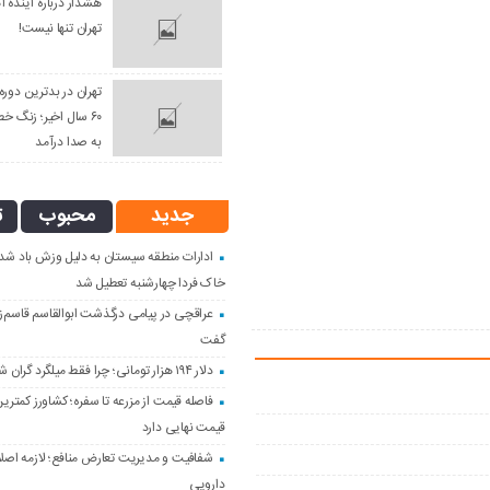
هشدار درباره آینده آ
تهران تنها نیست!
تهران در بدترین دو
۶۰ سال اخیر؛ زنگ خط
به صدا درآمد
جدید
محبوب
ت
ادارات منطقه سیستان به دلیل وزش باد شدی
خاک فردا چهارشنبه تعطیل شد
عراقچی در پیامی درگذشت ابوالقاسم قاسم‌زا
گفت
دلار ۱۹۴ هزار تومانی؛ چرا فقط میلگرد گران شد؟
فاصله قیمت از مزرعه تا سفره؛ کشاورز کمترین
قیمت نهایی دارد
شفافیت و مدیریت تعارض منافع؛ لازمه اصلا
دارویی