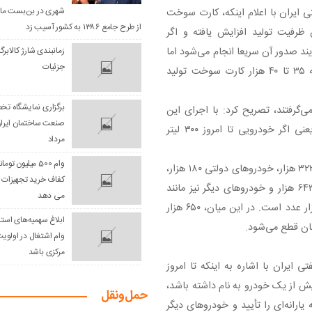
شهری در بن‌بست مان
ایران با اعلام اینکه، کارت سوخت
از طرح جامع ۱۳۸۶ به کشور آسیب زد
داد: اکنون ظرفیت تولید افزایش یافته و اگر
 صدور آن سریعا انجام می‌شود اما
زمانبندی شارژ کالابرگ
جزئیات
اگر از طریق پلیس +۱۰ باشد تقریبا ۴۰ روز زمان می‌برد؛ روزانه ۳۵ تا ۴۰ هزار کارت سوخت تولید
برگزاری نمایشگاه ت
یش از این تاکسی‌ها ۲۹۰ لیتر سهمیه می‌گرفتند، تصریح کرد: با اجرای این
طرح، سهمیه نرخ دوم نصف و به ۵۰ درصد کاهش می‌یابد یعنی اگر خودرویی تا امروز ۳۰۰ لیتر
مرداد
وام 500 میلیون ت
وی ادامه داد: تعداد کارت سوخت خودروهای تاکسی‌ها تقریبا ۳۲۳ هزار، خودروهای دولتی ۱۸۰ هزار،
کفاف خرید تجهیزات ک
سواری ۲۱ میلیون، موتورسیکلت ۶ میلیون، وانت ۲ میلیون و ۶۴۳ هزار و خودروهای دیگر نیز مانند
می دهد
خودروهای خارجی ۱ میلیون و خودروهای مناطق آزاد نیز ۱۰۰ هزار عدد است. در این میان، ۶۵۰ هزار
ابلاغ سهمیه‌های است
ن قطع می‌شود.
وام اشتغال در اولوی
مرکزی باشد
یران با اشاره به اینکه تا امروز
 مالکی بیش از یک خودرو به نام داشته باشد،
حمل‌و‌نقل
ارانه‌ای را تأیید و خودروهای دیگر