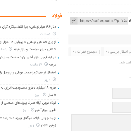
فولاد
ه
دلار ۱۹۴ هزار تومانی؛ چرا فقط میلگرد گران شد؟
1 ساعت
از ورق ۸۵ هزار تومانی تا پر
شکافی میان سیاست و بازار فولاد
9 ساعت
ر انتظار بررسی : 0
مجموع نظرات : 0
دو لبه قیچی بازار آهن؛ رکود ساخت‌وساز در 
اهد شد.
عرضه
17 ساعت
احتمال توافق، ترمز قیمت قوطی و پروفیل را
.
1 روز
ضربه ۱۸ میلیارد دلاری محدودیت انرژی به 
۵ سال
1 روز
فولاد نوین آرکا؛ همراه پروژه‌های صنعتی از 
تأمین ورق آهن
1 روز
ژوئن 2026
1 روز