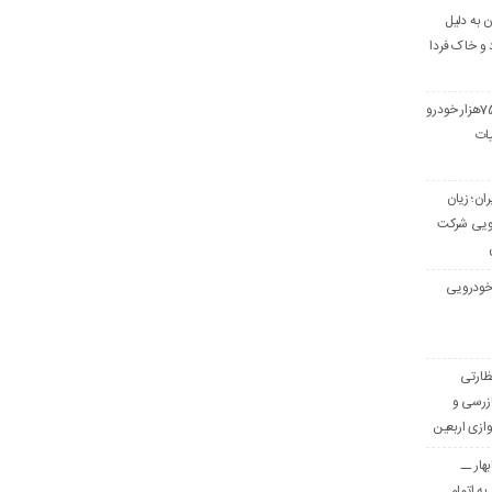
 به دلیل
 و خاک فردا
صمت: برای واردات 75هزار خودرو
ات
ان؛ زیان
ن یورویی شرکت
 خودرویی
ظارتی
ازرسی و
وازی اربعین
هار ــ
به اتمام