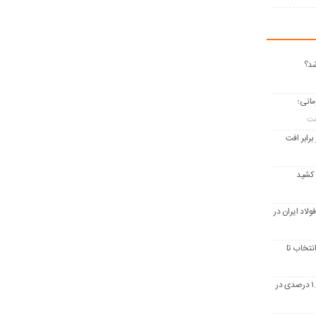
وفیل ۱۱۸ هزار تومانی؛
برابر افت
 کشید
فولاد ایران در
انتخاب تا
تولید جهانی فولاد سیگنال بهبود داد؛ رشد ۱.۷ درصدی در