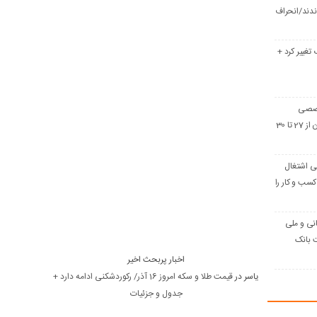
دند/انحراف
 تغییر کرد +
خصصی
صنعت ساختمان ایران از 27 تا 30
ومانی اشتغال
سب و کار را
انی و ملی
ت بانک
اخبار پربحث اخیر
یاسر
در
قیمت طلا و سکه امروز 16 آذر/ رکوردشکنی ادامه دارد +
جدول و جزئیات