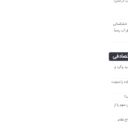
ب در لندن؛
ره خشکسالی
ر آب رسماً
صادفی
د و گرد و
ده را تسلیت
 سهم را از
ح نظام