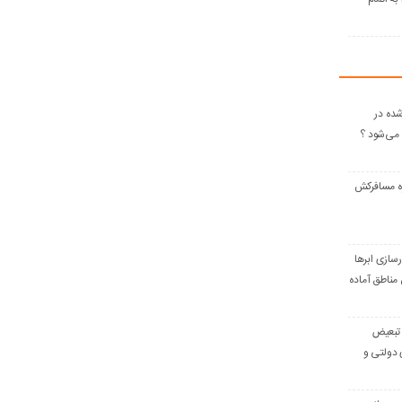
ده در
می‌شود ؟
 مسافرکش‌
رسازی ابرها
مناطق آماده
ن؛ تبعیض
 دولتی و