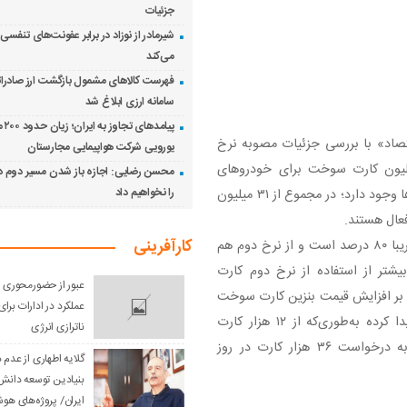
جزئیات
شیرمادر از نوزاد در برابر عفونت‌های تنف
می‌کند
فهرست کالاهای مشمول بازگشت ارز صادرات
سامانه ارزی ابلاغ شد
پیامدهای
لویزیونی «میز اقتصاد» با بررسی جزئیات مصوبه نرخ
یورویی شرکت هواپیمایی مجارستان
ن و تنوع سبد سوخت اظهار کرد: هم‌اکنون ۲۵ میلیون کارت سوخت برای خودروهای
محسن رضایی: اجازه باز شدن مسیر دوم در
را نخواهیم داد
شخصی و سواری و ۶ میلیون کارت سوخت برای موتورسیکلت‌ها وجود دارد؛ در مجموع از ۳۱ میلیون
کارآفرینی
وی با اشاره به اینکه استفاده از نرخ اول کارت‌های شخصی تقریبا ۸۰ درصد است و از نرخ دوم هم
بیشتر از استفاده از نرخ دوم کارت
عبور از حضورمحوری و 
ر افزایش قیمت بنزین کارت سوخت
عملکرد در ادارات بر
جایگاه‌داران، ظرفیت تولید کارت سوخت سه برابر افزایش پیدا کرده به‌طوری‌که از ۱۲ هزار کارت
ناترازی انرژی
سوختی که تا پیش از این روزانه درخواست می‌شد، امروز به درخواست ۳۶ هزار کارت در روز
گلایه اطهاری از عدم
بنیادین توسعه دانش 
ایران/ پروژه‌های هو