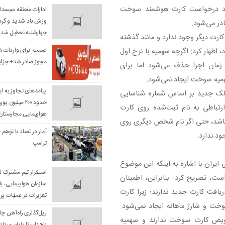
جدد درخواست کارت هوشمند سوخت
ادارات منطقه سیستان
وزش باد شدید و گرد
چهارشنبه تعطیل شد
ارت دیگر وجود ندارد و مانند گذشته
 کرد، اظهار کرد: اگرچه سهمیه با نرخ اول
مجوز صادر شد+ جزئی
زمان اجرا حذف می‌شود اما برای
میه سوخت ایجاد نمی‌شود.
پیامدهای تجاوز به ایر
مالک جدید بر اساس شماره شناسایی
حدود ۲۰۰ میلیو
 موضوع ارتباطی به نام ثبت‌شده روی کارت
هواپیمایی مجارستان
باشد، حتی اگر نام شخص دیگری روی
آمار در تضاد با توهم
د ندارد.
ترامپ
یران با اشاره به اینکه این موضوع
استقرار تیم مشترک ن
ت، تصریح کرد: بنابراین، اطمینان
سازمان هواپیمایی، ب
یافت کارت جدید ندارند؛ زیرا کارت
تعزیرات در عملیات پر
خت و شارژ ماهانه ایجاد نمی‌شود.
ریل‌گذاری راه‌آهن چاب
تعویض کارت سوخت ندارند و سهمیه
زاهدان تا پایان مرداد 