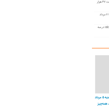
فرمول جدید بورس کالا؛ تختال در آستانه افت ۴۷ هزار
آمار معاملات زنجیره فولاد در بورس کالا؛ ۳ تا ۷ مرداد
فولاد در مسیرهای متضاد؛ واگرایی قیمت HRC در سه
قیمت تتر، بیت‌کوین و اتریوم امروز دوشنبه ۵ مرداد
، همه‌چیز