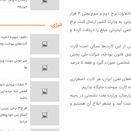
می‌رسد
باصفا درباره تاکسی‌های اینترتی با بیان اینکه در صورتی که مابه‌التفاوت نرخ دوم و سوم یعنی ۳ هزار
اینترنتی به وزارت کشور ارسال کنند، نرخ
انرژی
ی اینترنتی مبلغ را دریافت کرده و
تکلیف سهمیه ذخیره ش
کارت‌های سوخت چه 
عضی از این کارت‌ها ممکن است کارت
 طبق قانون بودجه، شرکت ملی پخش
خبر خوش دولت ویژه
فرآورده‌های نفتی مکلف است ۹۵ درصد سوخت‌گیری‌ها با کارت شخصی صورت گیرد و فقط ۵ درصد
ها
ای نفتی ایران، هر کارت اضطراری
۴ عملیات پروازی بارو
قطعی شد؛ مردم این 
پارسال، وزارت نفت نشستی در زمینه
باشند
ت آمد و منتظر ابلاغ آن هستیم و
طرح ۳ نرخی بنزی
آشکار بین خودروهای
مردم!