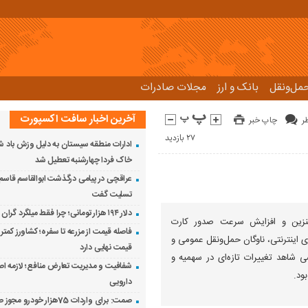
مل‌و‌نقل
بانک و ارز
مجلات صادرات
آخرین اخبار سافت اکسپورت
چاپ خبر
27 بازدید
ادارات منطقه سیستان به دلیل وزش باد ش
خاک فردا چهارشنبه تعطیل شد
عراقچی در پیامی درگذشت ابوالقاسم قاسم‌ز
تسلیت گفت
دلار ۱۹۴ هزار تومانی؛ چرا فقط میلگرد گران شد؟
نزین و افزایش سرعت صدور کارت
فاصله قیمت از مزرعه تا سفره؛ کشاورز کمتری
 اینترنتی، ناوگان حمل‌ونقل عمومی و
قیمت نهایی دارد
شاهد تغییرات تازه‌ای در سهمیه و
شفافیت و مدیریت تعارض منافع؛ لازمه اص
ود.
دارویی
صمت: برای واردات 75هزار خودرو