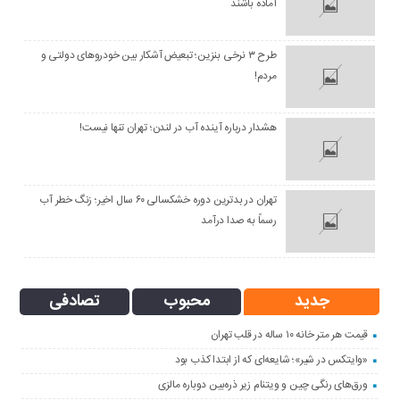
آماده باشند
طرح ۳ نرخی بنزین؛ تبعیض آشکار بین خودروهای دولتی و
مردم!
هشدار درباره آینده آب در لندن؛ تهران تنها نیست!
تهران در بدترین دوره خشکسالی ۶۰ سال اخیر؛ زنگ خطر آب
رسماً به صدا درآمد
جدید
محبوب
تصادفی
قیمت هر متر خانه ۱۰ ساله در قلب تهران
«وایتکس در شیر»؛ شایعه‌ای که از ابتدا کذب بود
ورق‌های رنگی چین و ویتنام زیر ذره‌بین دوباره مالزی