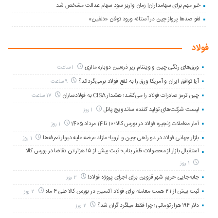
خبر مهم برای سهامداران| زمان واریز سود سهام عدالت مشخص شد
لغو صدها پرواز چین در آستانه ورود توفان «دلفین»
فولاد
ورق‌های رنگی چین و ویتنام زیر ذره‌بین دوباره مالزی
1 ساعت
آیا توافق ایران و آمریکا ورق را به نفع فولاد برمی‌گرداند؟
9 ساعت
چین ترمز صادرات فولاد را می‌کشد؛ هشدار CISA به فولادسازان
17 ساعت
لیست شرکت‌های تولید کننده ساندویچ پانل
1 روز
آمار معاملات زنجیره فولاد در بورس کالا؛ 10 تا 14 مرداد 1405
1 روز
بازار جهانی فولاد در دو راهی چین و اروپا؛ مازاد عرضه علیه دیوار تعرفه‌ها
1 روز
استقبال بازار از محصولات ظفر بناب؛ ثبت بیش از ۱۵ هزار تن تقاضا در بورس کالا
1 روز
جابه‌جایی حریم شهر قزوین برای اجرای پروژه فولاد!
2 روز
ثبت بیش از ۲.۱ همت معامله برای فولاد اکسین در بورس کالا طی ۴ ماه
2 روز
دلار ۱۹۴ هزار تومانی؛ چرا فقط میلگرد گران شد؟
2 روز