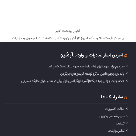
اخبار پربحث اخیر
یاسر
در
قیمت طلا و سکه امروز 16 آذر/ رکوردشکنی ادامه دارد + جدول و جزئیات
آرشیو
آخرین اخبار صادرات و واردات
خبر مهم برای سهامداران| زمان واریز سود سهام عدالت مشخص شد
پایداری زنجیره تامین در گرو توسعه کریدورهای جایگزین
افت تجارت جهانی پنبه در۲۰۲۵| آسیا; بازیگر اصلی بازار، ایران در انتظار احیای جایگاه صادراتی
سایر لینک ها
سافت اکسپورت
حریم شخصی کاربران
تبلیغات
تماس و ارتباط