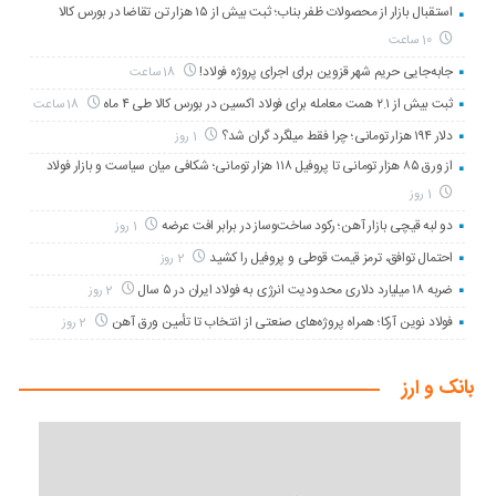
استقبال بازار از محصولات ظفر بناب؛ ثبت بیش از ۱۵ هزار تن تقاضا در بورس کالا
10 ساعت
جابه‌جایی حریم شهر قزوین برای اجرای پروژه فولاد!
18 ساعت
ثبت بیش از ۲.۱ همت معامله برای فولاد اکسین در بورس کالا طی ۴ ماه
18 ساعت
دلار ۱۹۴ هزار تومانی؛ چرا فقط میلگرد گران شد؟
1 روز
از ورق ۸۵ هزار تومانی تا پروفیل ۱۱۸ هزار تومانی؛ شکافی میان سیاست و بازار فولاد
1 روز
دو لبه قیچی بازار آهن؛ رکود ساخت‌وساز در برابر افت عرضه
1 روز
احتمال توافق، ترمز قیمت قوطی و پروفیل را کشید
2 روز
ضربه ۱۸ میلیارد دلاری محدودیت انرژی به فولاد ایران در ۵ سال
2 روز
فولاد نوین آرکا؛ همراه پروژه‌های صنعتی از انتخاب تا تأمین ورق آهن
2 روز
بانک و ارز