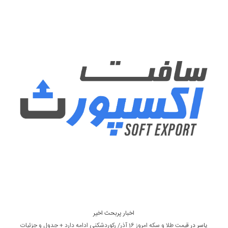
اخبار پربحث اخیر
یاسر
در
قیمت طلا و سکه امروز 16 آذر/ رکوردشکنی ادامه دارد + جدول و جزئیات