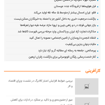
معجزه قهوه گانودرما در کاهش استرس
فرار هواپیماها از فرودگاه جده عربستان
فائو: ایران امسال بیشتر از متوسط 5 ساله غله تولید می‌کند
بازگشت مرجعیت خبری به داخل کشور جز با اعتماد به خبرنگاران ممکن نیست
بازار جهانی فولاد در دو راهی چین و اروپا؛ مازاد عرضه علیه دیوار تعرفه‌ها
مذاکرات تجارت آزاد ایران و پاکستان وارد مرحله بررسی فهرست کالاها شد
انتقاد انجمن داروسازان از تامین اجتماعی؛ مصوبه را اعمال کنید
مالیات پنهان بنزین بی‌کیفیت
پیرصالحی: جامعه به رسانه ای مطالبه گر و آزاد نیاز دارد
آغاز خدمت‌رسانی رایگان اتوبوسرانی برای بازگشت زائران اربعین
کارآفرینی
بررسی ضوابط افزایش اعتبار کالابرگ در نشست وزرای اقتصاد
و کار
عبور از حضورمحوری و تاکید بر عملکرد در ادارات برای کاهش