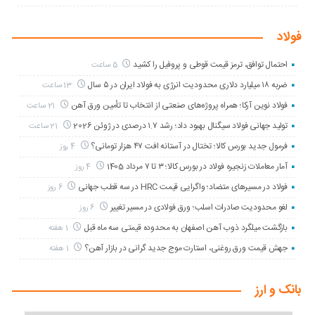
فولاد
احتمال توافق، ترمز قیمت قوطی و پروفیل را کشید
5 ساعت
ضربه ۱۸ میلیارد دلاری محدودیت انرژی به فولاد ایران در ۵ سال
13 ساعت
فولاد نوین آرکا؛ همراه پروژه‌های صنعتی از انتخاب تا تأمین ورق آهن
21 ساعت
تولید جهانی فولاد سیگنال بهبود داد؛ رشد ۱.۷ درصدی در ژوئن 2026
21 ساعت
فرمول جدید بورس کالا؛ تختال در آستانه افت ۴۷ هزار تومانی؟
4 روز
آمار معاملات زنجیره فولاد در بورس کالا؛ ۳ تا ۷ مرداد 1405
4 روز
فولاد در مسیرهای متضاد؛ واگرایی قیمت HRC در سه قطب جهانی
6 روز
لغو محدودیت صادرات اسلب؛ ورق فولادی در مسیر تغییر
6 روز
بازگشت میلگرد ذوب ‌آهن اصفهان به محدوده قیمتی سه ماه قبل
1 هفته
جهش قیمت ورق روغنی، استارت موج جدید گرانی در بازار آهن؟
1 هفته
بانک و ارز