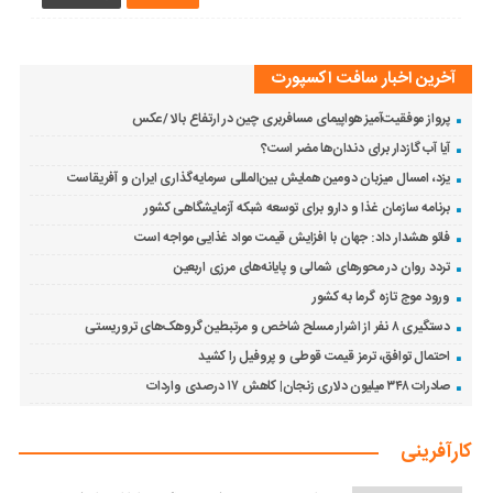
آخرین اخبار سافت اکسپورت
پرواز موفقیت‌آمیز هواپیمای مسافربری چین در ارتفاع بالا /عکس
آیا آب گازدار برای دندان‌ها مضر است؟
یزد، امسال میزبان دومین همایش بین‌المللی سرمایه‌گذاری ایران و آفریقاست
برنامه سازمان غذا و دارو برای توسعه شبکه آزمایشگاهی کشور
فائو هشدار داد: جهان با افزایش قیمت مواد غذایی مواجه است
تردد روان در محورهای شمالی و پایانه‌های مرزی اربعین
ورود موج تازه گرما به کشور
دستگیری ۸ نفر از اشرار مسلح شاخص و مرتبطین گروهک‌های تروریستی
احتمال توافق، ترمز قیمت قوطی و پروفیل را کشید
صادرات ۳۴۸ میلیون دلاری زنجان| ‌کاهش ۱۷ درصدی واردات
کارآفرینی