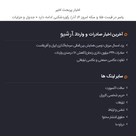
اخبار پربحث اخیر
یاسر
در
قیمت طلا و سکه امروز 16 آذر/ رکوردشکنی ادامه دارد + جدول و جزئیات
آرشیو
آخرین اخبار صادرات و واردات
یزد، امسال میزبان دومین همایش بین‌المللی سرمایه‌گذاری ایران و آفریقاست
صادرات ۳۴۸ میلیون دلاری زنجان| ‌کاهش ۱۷ درصدی واردات
تفاوت عکاسی صنعتی و عکاسی تبلیغاتی
سایر لینک ها
سافت اکسپورت
حریم شخصی کاربران
تبلیغات
تماس و ارتباط
حقوق انتشار محتوا
درباره ما