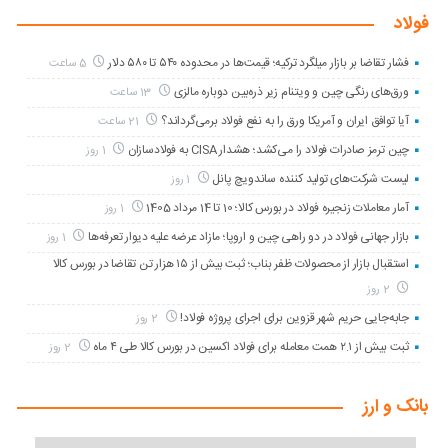
فولاد
فشار تقاضا بر بازار میلگرد ترکیه؛ قیمت‌ها در محدوده ۵۴۰ تا ۵۸۰ دلار
5 ساعت
ورق‌های رنگی چین و ویتنام زیر ذره‌بین دوباره مالزی
13 ساعت
آیا توافق ایران و آمریکا ورق را به نفع فولاد برمی‌گرداند؟
21 ساعت
چین ترمز صادرات فولاد را می‌کشد؛ هشدار CISA به فولادسازان
1 روز
لیست شرکت‌های تولید کننده ساندویچ پانل
1 روز
آمار معاملات زنجیره فولاد در بورس کالا؛ 10 تا 14 مرداد 1405
1 روز
بازار جهانی فولاد در دو راهی چین و اروپا؛ مازاد عرضه علیه دیوار تعرفه‌ها
1 روز
استقبال بازار از محصولات ظفر بناب؛ ثبت بیش از ۱۵ هزار تن تقاضا در بورس کالا
2 روز
جابه‌جایی حریم شهر قزوین برای اجرای پروژه فولاد!
2 روز
ثبت بیش از ۲.۱ همت معامله برای فولاد اکسین در بورس کالا طی ۴ ماه
2 روز
بانک و ارز