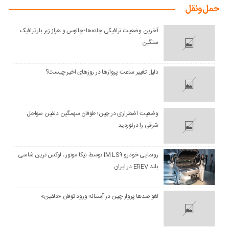
حمل‌و‌نقل
آخرین وضعیت ترافیکی جاده‌ها؛ چالوس و هراز زیر بار ترافیک
سنگین
دلیل تغییر ساعت پروازها در روزهای اخیر چیست؟
وضعیت اضطراری در چین؛ طوفان سهمگین دلفین سواحل
شرقی را درنوردید
رونمایی خودرو IM LS9 توسط نیکا موتور ، لوکس ترین شاسی
بلند EREV در ایران
لغو صدها پرواز چین در آستانه ورود توفان «دلفین»