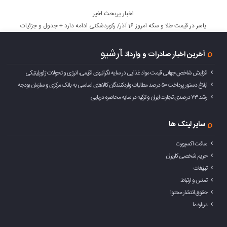
اخبار پربحث اخیر
یاسر
در
قیمت طلا و سکه امروز 16 آذر/ رکوردشکنی ادامه دارد + جدول و جزئیات
آرشیو
آخرین اخبار صادرات و واردات
افزایش شاخص جهانی قیمت مواد غذایی در سایه نگرانیهای اقلیمی، انرژی و تحولات ژئوپلیتیکی
ابلاغ دستور پرداخت ۵۰ درصد مطالبات واردکنندگان کالاهای اساسی به بانک مرکزی و سازمان بودجه
رشد ۷۳ درصدی تجارت ایران و ترکیه در سایه محاصره دریایی
سایر لینک ها
سافت اکسپورت
حریم شخصی کاربران
تبلیغات
تماس و ارتباط
حقوق انتشار محتوا
درباره ما