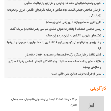
آخرین وضعیت ترافیکی جاده‌ها؛ چالوس و هراز زیر بار ترافیک سنگین
افزایش شاخص جهانی قیمت مواد غذایی در سایه نگرانیهای اقلیمی، انرژی و تحولات
ژئوپلیتیکی
دلیل تغییر ساعت پروازها در روزهای اخیر چیست؟
رئیس مجلس انتصاب ذوالقدر به عنوان مشاور سیاسی رهبر انقلاب را تبریک گفت
کمک‌های دارویی ۱۱ کشور به ایران در دوران جنگ
جف بزوس و لئوناردو دی‌کاپریو زیر تیغ انتقاد / پروژه ۲۰۰ میلیون دلاری جنجال به پا
کرد
فشار تقاضا بر بازار میلگرد ترکیه؛ قیمت‌ها در محدوده ۵۴۰ تا ۵۸۰ دلار
ابلاغ دستور پرداخت ۵۰ درصد مطالبات واردکنندگان کالاهای اساسی به بانک مرکزی
و سازمان بودجه
نیمی از ظرفیت تولید صنایع لبنی خالی است
کارآفرینی
واگذاری‌ها؛ فقط 2 درصد برای تعاونی‌ها/بحران سهم بخش
تعاون