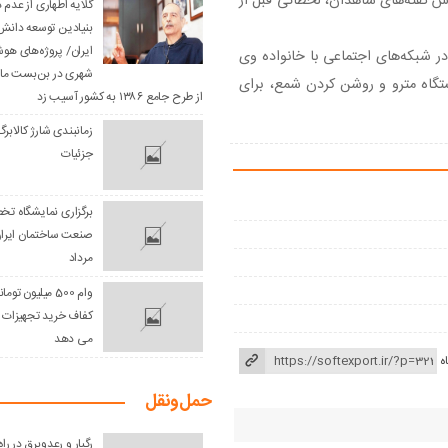
س گفته‌های شاهدان، لحظاتی قبل از
گلایه اطهاری از عدم
بنیادین توسعه دانش 
ایران/ پروژه‌های هو
س‌های او در شبکه‌های اجتماعی با خانواده وی
شهری در بن‌بست مان
یستگاه مترو و روشن کردن شمع، برای
از طرح جامع ۱۳۸۶ به کشور آسیب زد
زمانبندی شارژ کالابرگ
جزئیات
برگزاری نمایشگاه ت
مرداد
وام 500 میلیون ت
کفاف خرید تجهیزات ک
می دهد
ه
حمل‌و‌نقل
رگبار و رعدوبرق در را