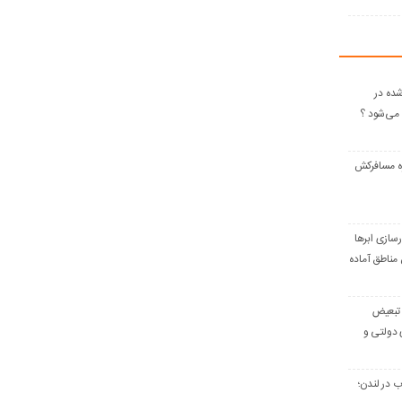
ده در
می‌شود ؟
 مسافرکش‌
رسازی ابرها
مناطق آماده
ن؛ تبعیض
 دولتی و
ب در لندن؛