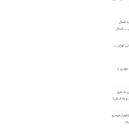
ه شمال
ن ــ شمال
ت ۲۱ میلیونی تهران ــ
 خودرو را
 به دلیل
 و خاک فردا
صمت: برای واردات 75هزار خودرو
ات