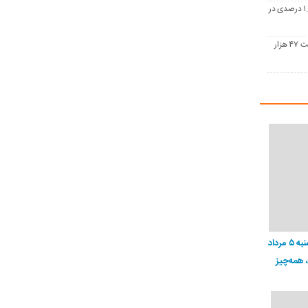
تولید جهانی فولاد سیگنال بهبود داد؛ رشد ۱.۷ درصدی در
فرمول جدید بورس کالا؛ تختال در آستانه افت ۴۷ هزار
قیمت تتر، بیت‌کوین و اتریوم امروز دوشنبه ۵ مرداد
، همه‌چیز