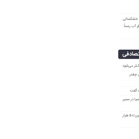
ره خشکسالی
ر آب رسماً
صادفی
ک‌تر می‌شود
ن چقدر
ت گفت
یا در مسیر
کارنامه موکب مسجد مقدس جمکران در اربعین/۵۰ هزار