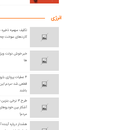
انرژی
تکلیف سهمیه ذخیره ش
کارت‌های سوخت چه 
خبر خوش دولت ویژه
ها
۴ عملیات پروازی بارو
قطعی شد؛ مردم این 
باشند
طرح ۳ نرخی بنزی
آشکار بین خودروهای
مردم!
هشدار درباره آینده آ