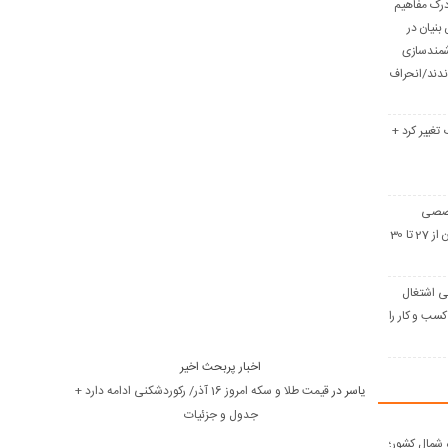
 درک مفاهیم
بنیان در
شمندسازی
دند/انحراف
 تغییر کرد +
خصصی
صنعت ساختمان ایران از 27 تا 30
ومانی اشتغال
سب و کار را
اخبار پربحث اخیر
یاسر
در
قیمت طلا و سکه امروز 16 آذر/ رکوردشکنی ادامه دارد +
جدول و جزئیات
ه شمال کشور؛