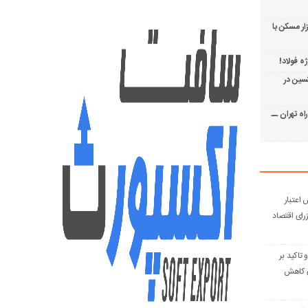
ار مسکن با
ه فولاد!
د اکسین در
ه تهران ــ
اعتبار
رای اقتصاد
تاکید بر
ای کاهش