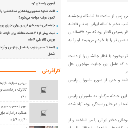
آیفون را ممکن کرد
افت شدید صدور پروانه‌های ساختمانی؛ باز
به گزارش اقتصادآنلاین به نقل از همشهری آنلاین، این حادثه کمی پس از ساعت ۱۰ شامگاه پنجشنبه
کمبود عرضه مواجه می‌شود؟
گذشته در یکی از ایستگاه‌های متروی شهر هامبورگ رخ داد. آن شب دختر ۱۸ساله ایرانی به نام فاطمه
جابه‌جایی حریم شهر قزوین برای اجرای پروژ
که از مدتی قبل به آلمان مهاجرت کرده بود، در ایستگاه مترو منتظر رسیدن قطار بود که مرد ۲۵ساله‌ای
ثبت بیش از ۲.۱ همت معامله برای فولا
«من تو را با خودم می‌برم» او را به
بورس کالا طی ۴ ماه
انسداد مسیر جنوب به شمال چالوس و آزادرا
شمال
ثر برخورد با قطار جانشان را از دست
د که عامل این جنایت مهاجری اهل
کارآفرینی
شته و حتی از سوی ماموران پلیس
بررسی ضوابط افزایش 
کالابرگ در نشست وز
این حادثه مرگبار، به ماموران پلیس
و کار
نده او در حال رسیدگی بود، آزاد شده
عبور از حضورمحوری و 
عملکرد در ادارات بر
ناترازی انرژی
دانی دختر ایرانی را می‌شناخته و از