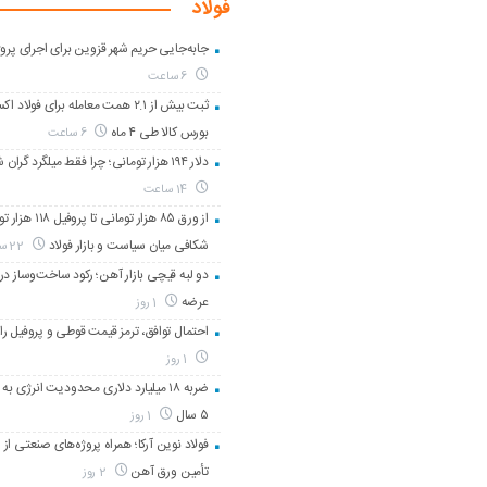
فولاد
جابه‌جایی حریم شهر قزوین برای اجرای پروژه
6 ساعت
ثبت بیش از ۲.۱ همت معامله برای فولاد
بورس کالا طی ۴ ماه
6 ساعت
دلار ۱۹۴ هزار تومانی؛ چرا فقط میلگرد گران شد؟
14 ساعت
از ورق ۸۵ هزار تومانی تا پر
شکافی میان سیاست و بازار فولاد
22 ساعت
دو لبه قیچی بازار آهن؛ رکود ساخت‌وساز در 
عرضه
1 روز
احتمال توافق، ترمز قیمت قوطی و پروفیل را
1 روز
ضربه ۱۸ میلیارد دلاری محدودیت انرژی به 
۵ سال
1 روز
فولاد نوین آرکا؛ همراه پروژه‌های صنعتی از 
تأمین ورق آهن
2 روز