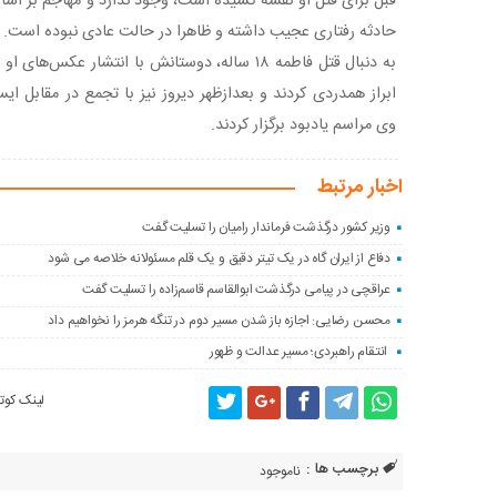
قبل برای قتل او نقشه کشیده است، وجود ندارد و مهاجم بر اسا
حادثه رفتاری عجیب داشته و ظاهرا در حالت عادی نبوده است.
به دنبال قتل فاطمه ۱۸ ساله، دوستانش با انتشار عک
ابراز همدردی کردند و بعدازظهر دیروز نیز با تجمع در مقابل ا
وی مراسم یادبود برگزار کردند.
اخبار مرتبط
وزیر کشور درگذشت فرماندار رامیان را تسلیت گفت
دفاع از ایران گاه در یک تیتر دقیق و یک قلم مسئولانه خلاصه می شود
عراقچی در پیامی درگذشت ابوالقاسم قاسم‌زاده را تسلیت گفت
محسن رضایی: اجازه باز شدن مسیر دوم در تنگه هرمز را نخواهیم داد
انتقام راهبردی؛ مسیر عدالت و ظهور
لینک کوتا
برچسب ها :
ناموجود