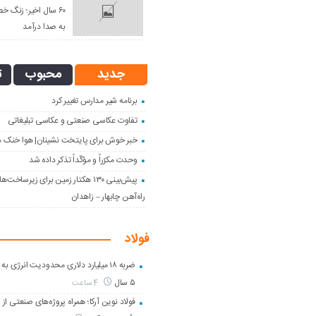
۶۰ سال اخیر؛ زنگ خط
به صدا درآمد
جدید
محبوب
ت
برنامه شیر مدارس تغییر کرد
تفاوت عکاسی صنعتی و عکاسی تبلیغاتی
خبر خوش برای پایتخت نشینان| هوا خنک 
وحدت مکرّراً و مؤکّداً تذکر داده شد
پیش‌بینی ۱۳۰ هکتار زمین برای زیرساخ
راه‌آهن چابهار – زاهدان
فولاد
ضربه ۱۸ میلیارد دلاری محدودیت انرژی به 
۵ سال
4 ساعت
فولاد نوین آرکا؛ همراه پروژه‌های صنعتی از 