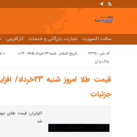
سافت اکسپورت
تجارت، بازرگانی و خدمات
کارآفرینی
ح
کد خبر : 7435
تاریخ انتشار : شنبه ۲۳ خرداد ۱۴۰۵ - ۰:۲۶
0 نظر
بانک و ارز
قیمت طلا امروز شن
جزئیات
اکوایران: قیمت طلای جهان
شد