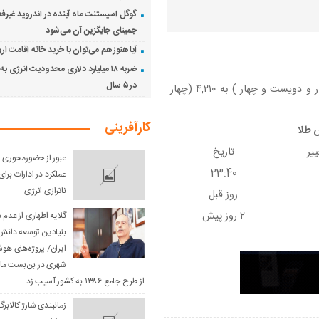
گوگل اسیستنت ماه آینده در اندروید غیرفع
جمینای جایگزین آن می‌شود
آیا هنوز هم می‌توان با خرید خانه اقامت ار
ضربه ۱۸ میلیارد دلاری محدودیت انرژی به
در ۵ سال
هر اونس طلا امروز با افزایش ۰.۱۶ درصدی، از ۴,۲۰۴ (چهار هزار و دویست و چهار ) به ۴,۲۱۰ (چهار
کارآفرینی
یر
تاریخ
عبور از حضورمحوری و 
23:40
عملکرد در ادارات بر
ناترازی انرژی
روز قبل
۲ روز پیش
گلایه اطهاری از عدم
بنیادین توسعه دانش 
ایران/ پروژه‌های هو
شهری در بن‌بست مان
از طرح جامع ۱۳۸۶ به کشور آسیب زد
زمانبندی شارژ کالابرگ