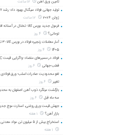
تأمین ورق آهن
12 ساعت
ژوئن 2026
12 ساعت
تومانی؟
4 روز
1405
4 روز
قطب جهانی
6 روز
لغو محدودیت صادرات اسلب؛ ورق فولادی د
تغییر
6 روز
بازگشت میلگرد ذوب ‌آهن اصفهان به محدو
سه ماه قبل
6 روز
جهش قیمت ورق روغنی، استارت موج جدید 
بازار آهن؟
1 هفته
استخراج بیش از ۵ میلیون تن مواد معدنی در هرمزگان
1 هفته