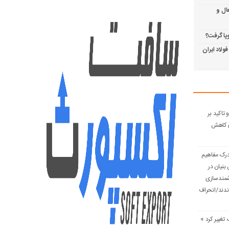
ال و
وپا گرفت؟
 فولاد ایران
تاکید بر
ای کاهش
 درک مفاهیم
بنیان در
شمندسازی
دند/انحراف
 تغییر کرد +