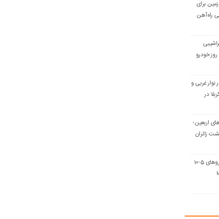
۱ هکتار زمین برای
 راه‌آهن
راشیبی
وز خودرو
نوار غربی و
لا در
ای اربعین؛
شت زائران
بازار خودرو برای خودروهای 5-10
!