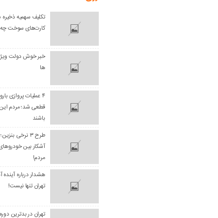
تکلیف سهمیه ذخیره ش
کارت‌های سوخت چه 
خبر خوش دولت ویژه
ها
۴ عملیات پروازی بارو
قطعی شد؛ مردم این 
باشند
طرح ۳ نرخی بنزی
آشکار بین خودروهای
مردم!
هشدار درباره آینده آ
تهران تنها نیست!
تهران در بدترین دو