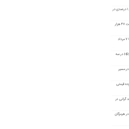
تولید جهانی فولاد سیگنال بهبود داد؛ رشد ۱.۷ درصدی در
فرمول جدید بورس کالا؛ تختال در آستانه افت ۴۷ هزار
آمار معاملات زنجیره فولاد در بورس کالا؛ ۳ تا ۷ مرداد
فولاد در مسیرهای متضاد؛ واگرایی قیمت HRC در سه
ر مسیر
ده قیمتی
گرانی در