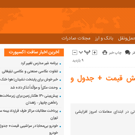
مل‌و‌نقل
بانک و ارز
مجلات صادرات
آخرین اخبار سافت اکسپورت
چاپ خبر
9 بازدید
برنامه شیر مدارس تغییر کرد
تفاوت عکاسی صنعتی و عکاسی تبلیغاتی
به 23خرداد/ افزایش قیمت + جدول و
خبر خوش برای پایتخت نشینان| هوا خنک
وحدت مکرّراً و مؤکّداً تذکر داده شد
پیش‌بینی ۱۳۰ هکتار زمین برای زیرسا
راه‌آهن چابهار – زاهدان
پرداخت مطالبات مراکز طرف قرارداد بیمه 
ی در ابتدای معاملات امروز افزایشی
تهران
خودرو بی‌محابا در سراشیبی قیمت+ جدول
خودرو