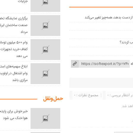
جزئیات
برگزاری نمایشگاه ت
مرداد
سب کردند؟
وام 500 میلیون ت
کفاف خرید تجهیزات ک
می دهد
ه
ابلاغ سهمیه‌های است
وام اشتغال در اولوی
مرکزی باشد
ر انتظار بررسی : 0
مجموع نظرات : 0
حمل‌و‌نقل
اهد شد.
خبر خوش برای پایتخ
هوا خنک می شود
.