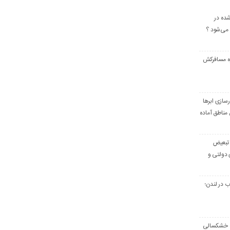
ده در
می‌شود ؟
 مسافرکش‌
رسازی ابرها
مناطق آماده
ن؛ تبعیض
 دولتی و
ب در لندن؛
ره خشکسالی