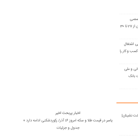
خصصی
صنعت ساختمان ایران از 27 تا 30
ومانی اشتغال
سب و کار را
انی و ملی
ت بانک
اخبار پربحث اخیر
ت نشینان|
یاسر
در
قیمت طلا و سکه امروز 16 آذر/ رکوردشکنی ادامه دارد +
جدول و جزئیات