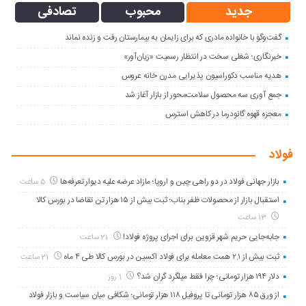
جدید
محبوب
تصادفی
گفت‌وگو با خانواده مادری که برای زایمان به بیمارستان رفت و زنده نماند
خبرنگاری؛ شغلی سخت در انتظار رسمیت «زیان‌آور»
هدیه مناسب دکوراسیون پذیرایی مدرن خانه عروس
جمع آوری سه محصول سلامت‌محور از بازار آغاز شد
معجزه قهوه گانودرما در کاهش استرس
فولاد
بازار جهانی فولاد در دو راهی چین و اروپا؛ مازاد عرضه علیه دیوار تعرفه‌ها
5 ساعت
استقبال بازار از محصولات ظفر بناب؛ ثبت بیش از ۱۵ هزار تن تقاضا در بورس کالا
13 ساعت
جابه‌جایی حریم شهر قزوین برای اجرای پروژه فولاد!
21 ساعت
ثبت بیش از ۲.۱ همت معامله برای فولاد اکسین در بورس کالا طی ۴ ماه
21 ساعت
دلار ۱۹۴ هزار تومانی؛ چرا فقط میلگرد گران شد؟
1 روز
از ورق ۸۵ هزار تومانی تا پروفیل ۱۱۸ هزار تومانی؛ شکافی میان سیاست و بازار فولاد